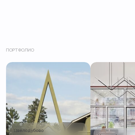
ПОЛУЧИТЕ
БЕСПЛАТНУЮ
КОНСУЛЬТАЦИЮ
Заполните простую форму, мы свяжемся
и обсудим детали проекта
ПОРТФОЛИО
Ваше имя
+7
Нажимая кнопку «Отправить», Вы даете согласие на
обработку персональных данных и соглашаетесь с
политикой конфиденциальности
Отправить
Цвелодубово